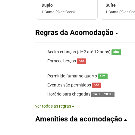
Duplo
Suíte
1 Cama (s) de Casal
1 Cama (s) de Ca
Regras da Acomodação
Aceita crianças (de 2 até 12 anos)
sim
Fornece berços
não
Permitido fumar no quarto
sim
Eventos são permitidos
não
Horário para chegadas
14:00 - 20:00
ver todas as regras
Amenities da acomodação