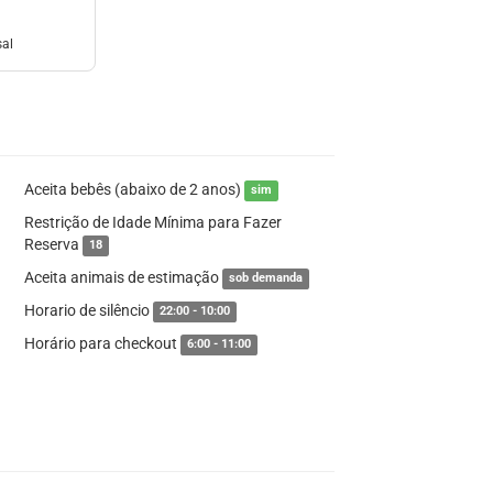
sal
Aceita bebês (abaixo de 2 anos)
sim
Restrição de Idade Mínima para Fazer
Reserva
18
Aceita animais de estimação
sob demanda
Horario de silêncio
22:00 - 10:00
Horário para checkout
6:00 - 11:00