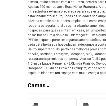
piscina, muito contato com a natureza, perfeito para r
Apenas 600 metros até o Rosa Norte! Estrutura: A p
infraestrutura externa preparada para a sua estadia: 
estacionamento seguro; Todas as unidades são ampl
cozinha completa e banheiro amplo! Para complementa
rouparia categoria hotel de cama e banho, amenities
hóspedes, para que se sintam em casa, em um perfeit
de melhor na Praia do Rosa. Orientações: - Em alg
PET de pequeno porte em algumas acomodações, consu
cada detalhe da sua hospedagem e deixamos à vontade;
Bairro super tranquilo, perto das melhores praias com
da Villa, Barrinha, Ferrugem, Garopaba, Siríu, Gamboa
restaurantes premiados por perto; - Acesso fácil à po
1.5km da Lagoa Pequena; - 3.0km da Praia do Ouvidor;
Garopaba; - 16km da Praia da Ferrugem; Venha recarr
espiritualidade em um espaço com muita energia pos
Camas