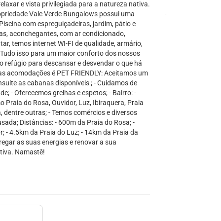
elaxar e vista privilegiada para a natureza nativa.
ropriedade Vale Verde Bungalows possui uma
Piscina com espreguiçadeiras, jardim, pátio e
as, aconchegantes, com ar condicionado,
r, temos internet WI-FI de qualidade, armário,
. Tudo isso para um maior conforto dos nossos
o refúgio para descansar e desvendar o que há
umas acomodações é PET FRIENDLY: Aceitamos um
lte as cabanas disponíveis ; - Cuidamos de
 - Oferecemos grelhas e espetos; - Bairro: -
o Praia do Rosa, Ouvidor, Luz, Ibiraquera, Praia
, dentre outras; - Temos comércios e diversos
usada; Distâncias: - 600m da Praia do Rosa; -
 - 4.5km da Praia do Luz; - 14km da Praia da
egar as suas energias e renovar a sua
itiva. Namastê!